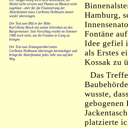
Der Jungfernstieg wird nicht umbenannt, der
Binnenalste
Michel nicht versetzt und Planten un Blomen nicht
zugebaut - aber für die Finanzierung der
Alsterfontäne muss Carlheinz Hollmann immer
Hamburg, s
wieder überzeugen.
Innensenato
Der Text zum Bild in der Mitte:
Karl-Heinz Bösch mit seinen Schreiben an den
Fontäne auf 
Bürgermeister. Sein Vorschlag reichte im Sommer
1986 noch nicht, um die Fontäne in Gang zu
bringen.
Idee gefiel
Der Text zum Zeitungsartikel unten:
als Erstes 
Carlheinz Hollmann überzeugte hartnäckiger und
bringt die Alsterfontäne jedes Jahr neu auf den
Weg.
Kossak zu ü
Das Treff
Baubehörde 
wusste, dass
gebogenen P
Jackentasch
platzierte i