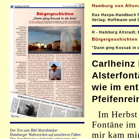
Hamburg von Altona
Das Haspa-Handbuch fü
Verlag:
Hoffmann und 
H - Hamburg Altstadt, 
Bürgergeschichten
"Dann ging Kossak in 
Carlheinz 
Alsterfont
wie im en
Pfeifenrei
Im Herbst
Fontäne im 
Der Text zum Bild Alsterfontäne:
mir kam mir
Hamburger Wahrzeichen auf unsicheren Füßen: