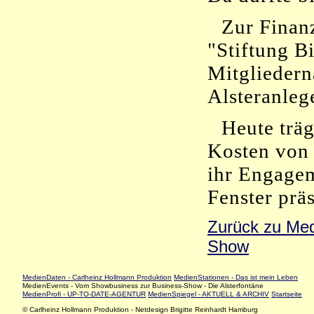
Zur Finanz
"Stiftung B
Mitgliedern
Alsteranleg
Heute trä
Kosten von 
ihr Engage
Fenster präs
Zurück zu Me
Show
MedienDaten - Carlheinz Hollmann Produktion
MedienStationen - Das ist mein Leben
MedienEvents - Vom Showbusiness zur Business-Show - Die Alsterfontäne
MedienProfi - UP-TO-DATE-AGENTUR
MedienSpiegel - AKTUELL & ARCHIV
Startseite
© Carlheinz Hollmann Produktion - Netdesign Brigitte Reinhardt Hamburg