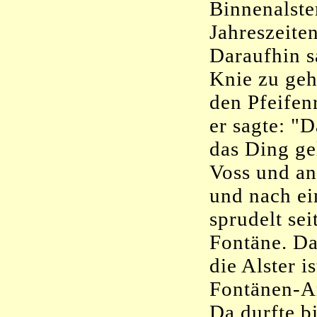
Binnenalste
Jahreszeite
Daraufhin s
Knie zu geh
den Pfeifen
er sagte: "D
das Ding ge
Voss und a
und nach e
sprudelt sei
Fontäne. Da
die Alster i
Fontänen-A
Da durfte bi